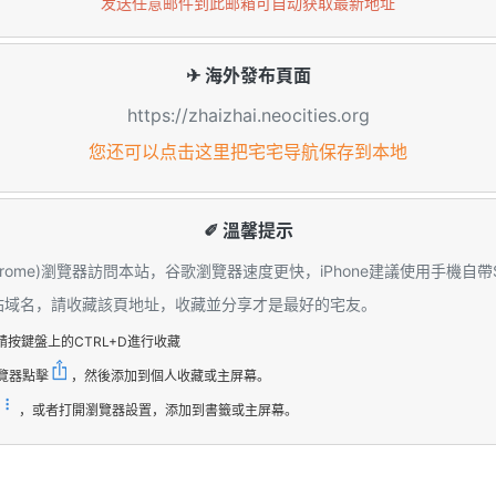
发送任意邮件到此邮箱可自动获取最新地址
✈ 海外發布頁面
https://zhaizhai.neocities.org
您还可以点击这里把宅宅导航保存到本地
✐ 溫馨提示
hrome)瀏覽器訪問本站，谷歌瀏覽器速度更快，iPhone建議使用手機自帶S
本站域名，請收藏該頁地址，收藏並分享才是最好的宅友。
請按鍵盤上的CTRL+D進行收藏
覽器點擊
，然後添加到個人收藏或主屏幕。
，或者打開瀏覽器設置，添加到書籤或主屏幕。